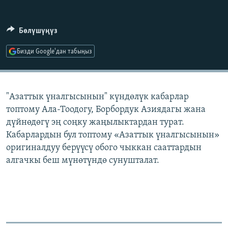
ОНЛАЙН ШЕРИНЕ
ЭЖЕ-СИҢДИЛЕР
АЗАТТЫК+
Бөлүшүңүз
ЫҢГАЙСЫЗ СУРООЛОР
Бизди Google'дан табыңыз
ЭЕ/АРнун бардык сайттары
"Азаттык үналгысынын" күндөлүк кабарлар
топтому Ала-Тоодогу, Борбордук Азиядагы жана
дүйнөдөгү эң соңку жаңылыктардан турат.
Кабарлардын бул топтому «Азаттык үналгысынын»
оригиналдуу берүүсү обого чыккан сааттардын
алгачкы беш мүнөтүндө сунушталат.