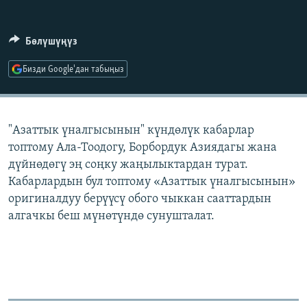
ОНЛАЙН ШЕРИНЕ
ЭЖЕ-СИҢДИЛЕР
АЗАТТЫК+
Бөлүшүңүз
ЫҢГАЙСЫЗ СУРООЛОР
Бизди Google'дан табыңыз
ЭЕ/АРнун бардык сайттары
"Азаттык үналгысынын" күндөлүк кабарлар
топтому Ала-Тоодогу, Борбордук Азиядагы жана
дүйнөдөгү эң соңку жаңылыктардан турат.
Кабарлардын бул топтому «Азаттык үналгысынын»
оригиналдуу берүүсү обого чыккан сааттардын
алгачкы беш мүнөтүндө сунушталат.