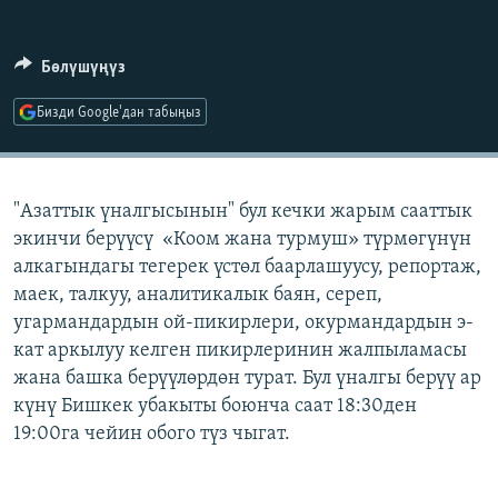
ОНЛАЙН ШЕРИНЕ
ЭЖЕ-СИҢДИЛЕР
АЗАТТЫК+
Бөлүшүңүз
ЫҢГАЙСЫЗ СУРООЛОР
Бизди Google'дан табыңыз
ЭЕ/АРнун бардык сайттары
"Азаттык үналгысынын" бул кечки жарым сааттык
экинчи берүүсү «Коом жана турмуш» түрмөгүнүн
алкагындагы тегерек үстөл баарлашуусу, репортаж,
маек, талкуу, аналитикалык баян, сереп,
угармандардын ой-пикирлери, окурмандардын э-
кат аркылуу келген пикирлеринин жалпыламасы
жана башка берүүлөрдөн турат. Бул үналгы берүү ар
күнү Бишкек убакыты боюнча саат 18:30ден
19:00га чейин обого түз чыгат.