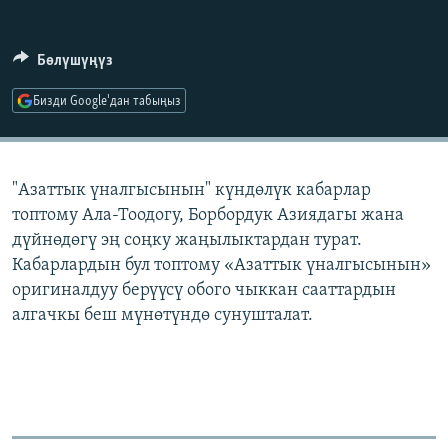
ОНЛАЙН ШЕРИНЕ
ЭЖЕ-СИҢДИЛЕР
АЗАТТЫК+
Бөлүшүңүз
ЫҢГАЙСЫЗ СУРООЛОР
Бизди Google'дан табыңыз
ЭЕ/АРнун бардык сайттары
"Азаттык үналгысынын" күндөлүк кабарлар
топтому Ала-Тоодогу, Борбордук Азиядагы жана
дүйнөдөгү эң соңку жаңылыктардан турат.
Кабарлардын бул топтому «Азаттык үналгысынын»
оригиналдуу берүүсү обого чыккан сааттардын
алгачкы беш мүнөтүндө сунушталат.