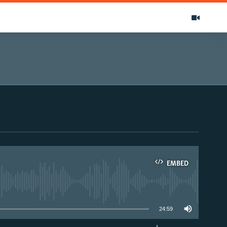
EMBED
able
24:59