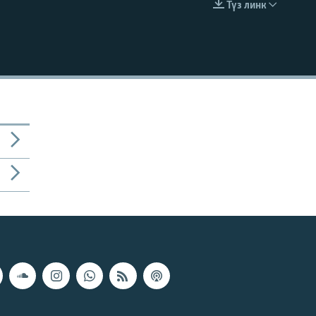
Түз линк
EMBED