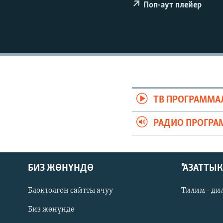
ЭЖЕ-СИҢДИЛЕР
Поп-аут плейер
АЗАТТЫК+
ЫҢГАЙСЫЗ СУРООЛОР
ТВ ПРОГРАММА
РАДИО ПРОГРА
БИЗ ЖӨНҮНДӨ
"АЗАТТЫ
Блоктолгон сайтты ачуу
Тилим - ди
Биз жөнүндө