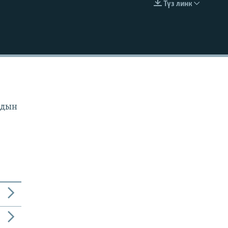
Түз линк
EMBED
рдын