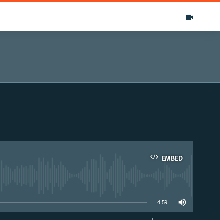
EMBED
able
4:59