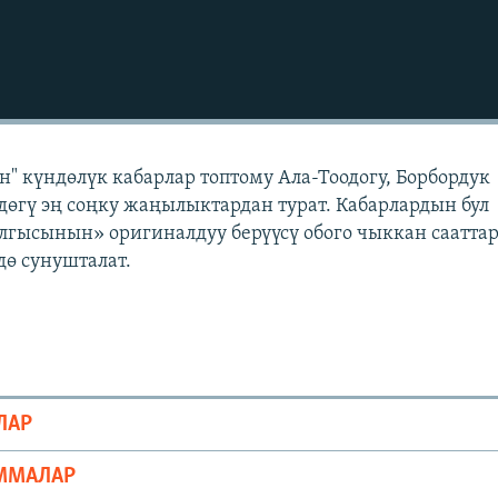
" күндөлүк кабарлар топтому Ала-Тоодогу, Борбордук
өгү эң соңку жаңылыктардан турат. Кабарлардын бул
лгысынын» оригиналдуу берүүсү обого чыккан саатта
ө сунушталат.
ЛАР
ММАЛАР