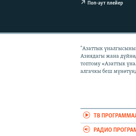
ЭЖЕ-СИҢДИЛЕР
Поп-аут плейер
АЗАТТЫК+
ЫҢГАЙСЫЗ СУРООЛОР
"Азаттык үналгысынын
Азиядагы жана дүйнөд
топтому «Азаттык үна
алгачкы беш мүнөтүнд
ТВ ПРОГРАММА
РАДИО ПРОГРА