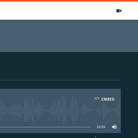
EMBED
able
24:59