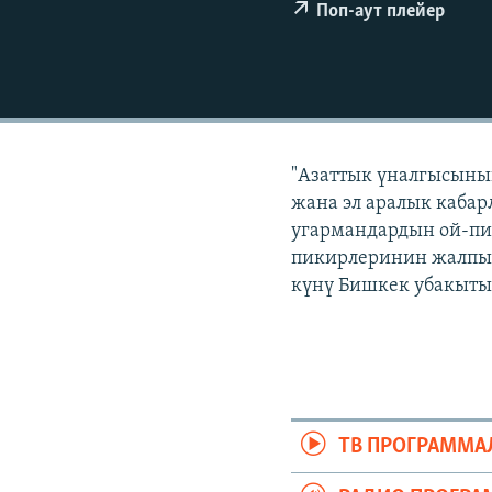
ЭЖЕ-СИҢДИЛЕР
Поп-аут плейер
АЗАТТЫК+
ЫҢГАЙСЫЗ СУРООЛОР
"Азаттык үналгысынын
жана эл аралык кабар
угармандардын ой-пи
пикирлеринин жалпыла
күнү Бишкек убакыты б
ТВ ПРОГРАММА