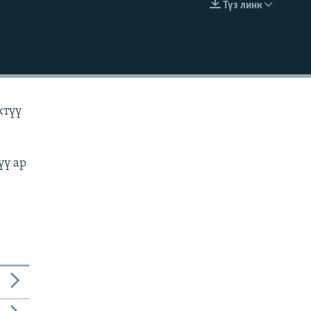
Түз линк
EMBED
ктүү
үү ар