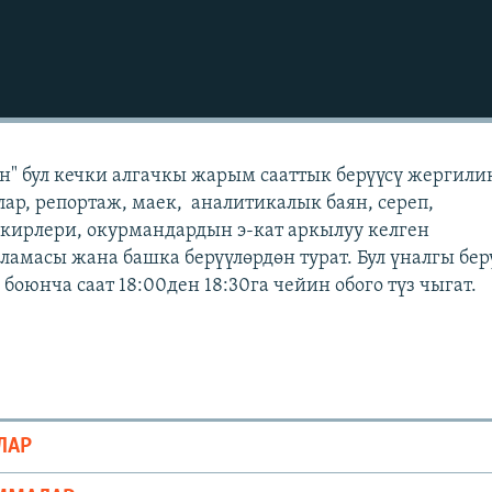
" бул кечки алгачкы жарым сааттык берүүсү жергили
лар, репортаж, маек, аналитикалык баян, сереп,
кирлери, окурмандардын э-кат аркылуу келген
масы жана башка берүүлөрдөн турат. Бул үналгы бер
оюнча саат 18:00ден 18:30га чейин обого түз чыгат.
ЛАР