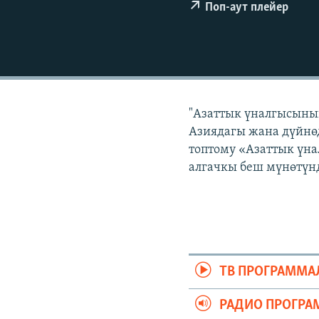
ЭЖЕ-СИҢДИЛЕР
Поп-аут плейер
АЗАТТЫК+
ЫҢГАЙСЫЗ СУРООЛОР
"Азаттык үналгысынын
Азиядагы жана дүйнөд
топтому «Азаттык үна
алгачкы беш мүнөтүнд
ТВ ПРОГРАММА
РАДИО ПРОГРА