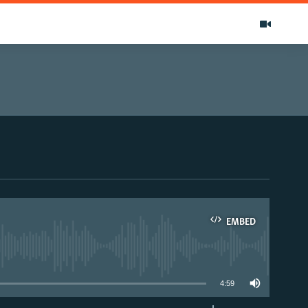
EMBED
able
4:59