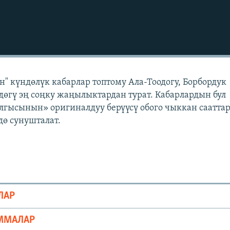
" күндөлүк кабарлар топтому Ала-Тоодогу, Борбордук
өгү эң соңку жаңылыктардан турат. Кабарлардын бул
лгысынын» оригиналдуу берүүсү обого чыккан саатта
ө сунушталат.
ЛАР
ММАЛАР