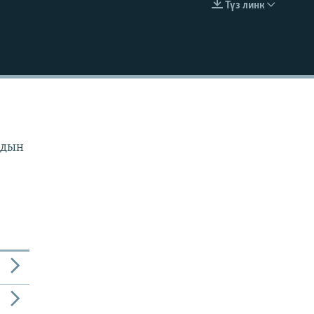
Түз линк
EMBED
рдын