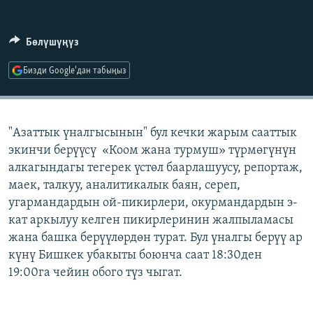
ОНЛАЙН ШЕРИНЕ
ЭЖЕ-СИҢДИЛЕР
АЗАТТЫК+
Бөлүшүңүз
ЫҢГАЙСЫЗ СУРООЛОР
Бизди Google'дан табыңыз
ЭЕ/АРнун бардык сайттары
"Азаттык үналгысынын" бул кечки жарым сааттык
экинчи берүүсү «Коом жана турмуш» түрмөгүнүн
алкагындагы тегерек үстөл баарлашуусу, репортаж,
маек, талкуу, аналитикалык баян, сереп,
угармандардын ой-пикирлери, окурмандардын э-
кат аркылуу келген пикирлеринин жалпыламасы
жана башка берүүлөрдөн турат. Бул үналгы берүү ар
күнү Бишкек убакыты боюнча саат 18:30ден
19:00га чейин обого түз чыгат.