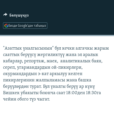
ОНЛАЙН ШЕРИНЕ
ЭЖЕ-СИҢДИЛЕР
АЗАТТЫК+
Бөлүшүңүз
ЫҢГАЙСЫЗ СУРООЛОР
Бизди Google'дан табыңыз
ЭЕ/АРнун бардык сайттары
"Азаттык үналгысынын" бул кечки алгачкы жарым
сааттык берүүсү жергиликтүү жана эл аралык
кабарлар, репортаж, маек, аналитикалык баян,
сереп, угармандардын ой-пикирлери,
окурмандардын э-кат аркылуу келген
пикирлеринин жалпыламасы жана башка
берүүлөрдөн турат. Бул үналгы берүү ар күнү
Бишкек убакыты боюнча саат 18:00ден 18:30га
чейин обого түз чыгат.