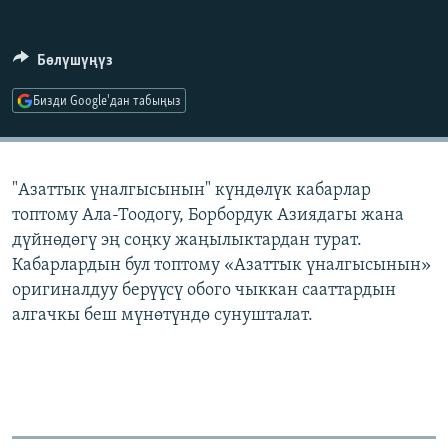
ОНЛАЙН ШЕРИНЕ
ЭЖЕ-СИҢДИЛЕР
АЗАТТЫК+
Бөлүшүңүз
ЫҢГАЙСЫЗ СУРООЛОР
Бизди Google'дан табыңыз
ЭЕ/АРнун бардык сайттары
"Азаттык үналгысынын" күндөлүк кабарлар
топтому Ала-Тоодогу, Борбордук Азиядагы жана
дүйнөдөгү эң соңку жаңылыктардан турат.
Кабарлардын бул топтому «Азаттык үналгысынын»
оригиналдуу берүүсү обого чыккан сааттардын
алгачкы беш мүнөтүндө сунушталат.