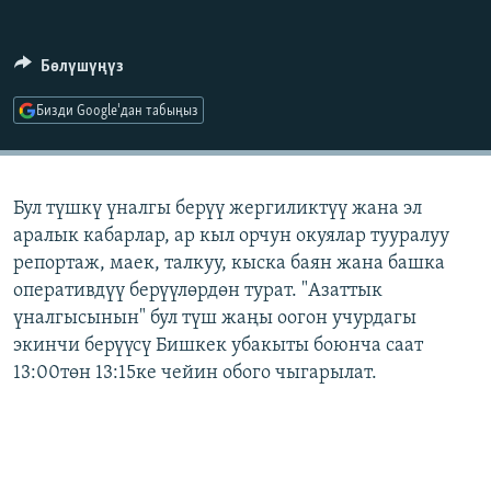
ОНЛАЙН ШЕРИНЕ
ЭЖЕ-СИҢДИЛЕР
АЗАТТЫК+
Бөлүшүңүз
ЫҢГАЙСЫЗ СУРООЛОР
Бизди Google'дан табыңыз
ЭЕ/АРнун бардык сайттары
Бул түшкү үналгы берүү жергиликтүү жана эл
аралык кабарлар, ар кыл орчун окуялар тууралуу
репортаж, маек, талкуу, кыска баян жана башка
оперативдүү берүүлөрдөн турат. "Азаттык
үналгысынын" бул түш жаңы оогон учурдагы
экинчи берүүсү Бишкек убакыты боюнча саат
13:00төн 13:15ке чейин обого чыгарылат.