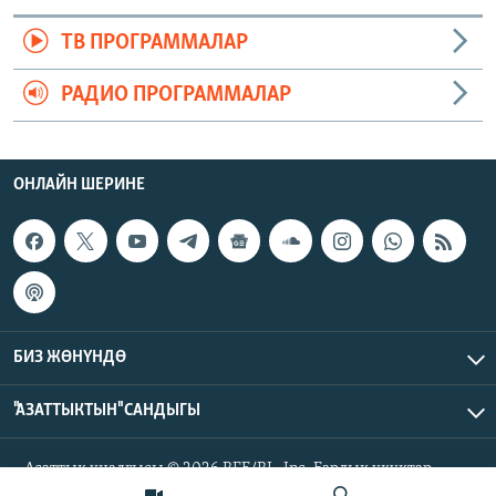
ТВ ПРОГРАММАЛАР
РАДИО ПРОГРАММАЛАР
ОНЛАЙН ШЕРИНЕ
БИЗ ЖӨНҮНДӨ
"АЗАТТЫКТЫН" САНДЫГЫ
Азаттык үналгысы © 2026 RFE/RL, Inc. Бардык укуктар
корголгон.