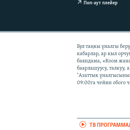
ЭЖЕ-СИҢДИЛЕР
Поп-аут плейер
АЗАТТЫК+
ЫҢГАЙСЫЗ СУРООЛОР
Бул таңкы үналгы бер
кабарлар, ар кыл орчу
баяндама, «Коом жана
баарлашуусу, талкуу, 
"Азаттык үналгысынын
09:00га чейин обого 
ТВ ПРОГРАММА