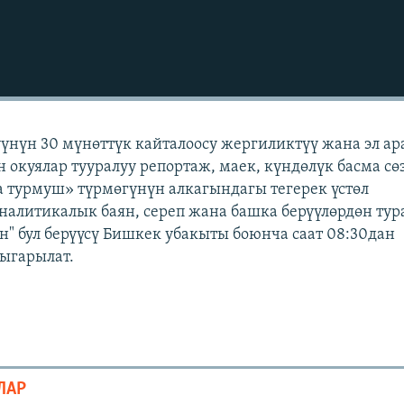
үүнүн 30 мүнөттүк кайталоосу жергиликтүү жана эл а
н окуялар тууралуу репортаж, маек, күндөлүк басма сө
 турмуш» түрмөгүнүн алкагындагы тегерек үстөл
аналитикалык баян, сереп жана башка берүүлөрдөн тур
" бул берүүсү Бишкек убакыты боюнча саат 08:30дан
чыгарылат.
ЛАР