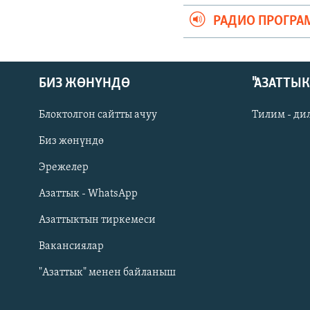
РАДИО ПРОГРА
БИЗ ЖӨНҮНДӨ
"АЗАТТЫ
Блоктолгон сайтты ачуу
Тилим - ди
Биз жөнүндө
Русский
Эрежелер
Азаттык - WhatsApp
ОНЛАЙН ШЕРИНЕ
Азаттыктын тиркемеси
Вакансиялар
"Азаттык" менен байланыш
ЭЕ/АРнун бардык сайттары