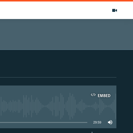
EMBED
able
29:59