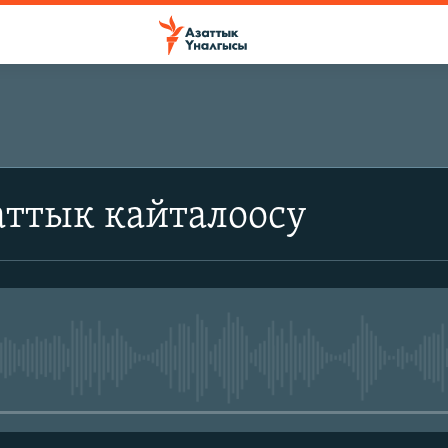
аттык кайталоосу
No media source currently avail