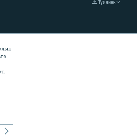
Түз линк
EMBED
ралык
згө
ат.