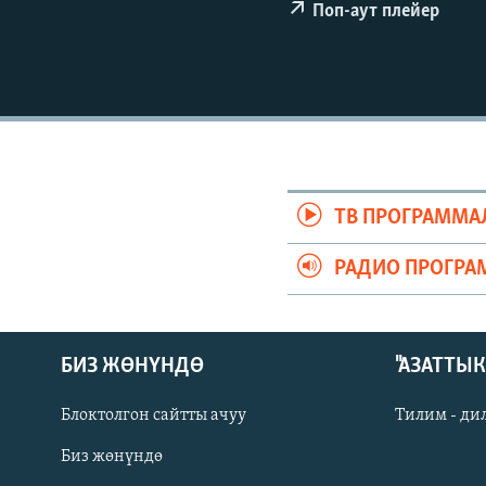
ЭЖЕ-СИҢДИЛЕР
Поп-аут плейер
АЗАТТЫК+
ЫҢГАЙСЫЗ СУРООЛОР
ТВ ПРОГРАММА
РАДИО ПРОГРА
БИЗ ЖӨНҮНДӨ
"АЗАТТЫ
Блоктолгон сайтты ачуу
Тилим - ди
Биз жөнүндө