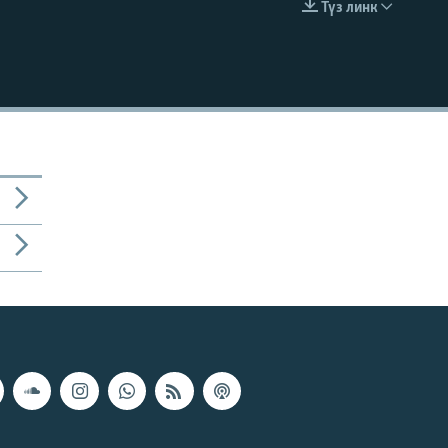
Түз линк
EMBED