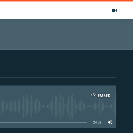
EMBED
able
24:59