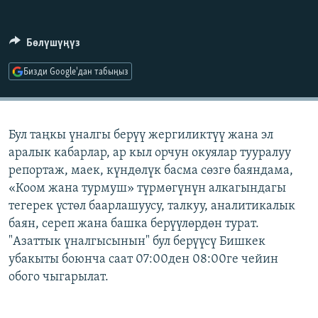
ОНЛАЙН ШЕРИНЕ
ЭЖЕ-СИҢДИЛЕР
АЗАТТЫК+
Бөлүшүңүз
ЫҢГАЙСЫЗ СУРООЛОР
Бизди Google'дан табыңыз
ЭЕ/АРнун бардык сайттары
Бул таңкы үналгы берүү жергиликтүү жана эл
аралык кабарлар, ар кыл орчун окуялар тууралуу
репортаж, маек, күндөлүк басма сөзгө баяндама,
«Коом жана турмуш» түрмөгүнүн алкагындагы
тегерек үстөл баарлашуусу, талкуу, аналитикалык
баян, сереп жана башка берүүлөрдөн турат.
"Азаттык үналгысынын" бул берүүсү Бишкек
убакыты боюнча саат 07:00ден 08:00ге чейин
обого чыгарылат.