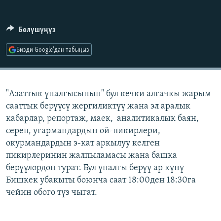
ОНЛАЙН ШЕРИНЕ
ЭЖЕ-СИҢДИЛЕР
АЗАТТЫК+
Бөлүшүңүз
ЫҢГАЙСЫЗ СУРООЛОР
Бизди Google'дан табыңыз
ЭЕ/АРнун бардык сайттары
"Азаттык үналгысынын" бул кечки алгачкы жарым
сааттык берүүсү жергиликтүү жана эл аралык
кабарлар, репортаж, маек, аналитикалык баян,
сереп, угармандардын ой-пикирлери,
окурмандардын э-кат аркылуу келген
пикирлеринин жалпыламасы жана башка
берүүлөрдөн турат. Бул үналгы берүү ар күнү
Бишкек убакыты боюнча саат 18:00ден 18:30га
чейин обого түз чыгат.