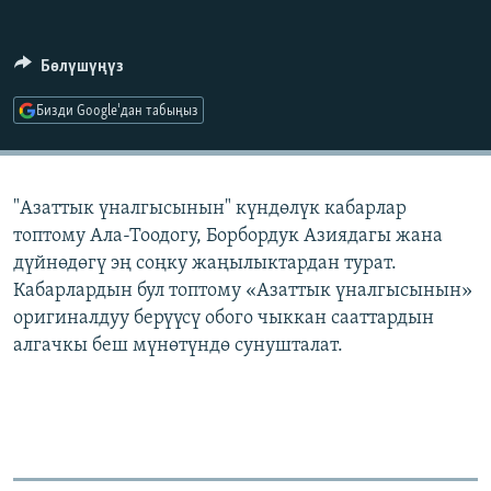
ОНЛАЙН ШЕРИНЕ
ЭЖЕ-СИҢДИЛЕР
АЗАТТЫК+
Бөлүшүңүз
ЫҢГАЙСЫЗ СУРООЛОР
Бизди Google'дан табыңыз
ЭЕ/АРнун бардык сайттары
"Азаттык үналгысынын" күндөлүк кабарлар
топтому Ала-Тоодогу, Борбордук Азиядагы жана
дүйнөдөгү эң соңку жаңылыктардан турат.
Кабарлардын бул топтому «Азаттык үналгысынын»
оригиналдуу берүүсү обого чыккан сааттардын
алгачкы беш мүнөтүндө сунушталат.