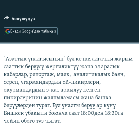
ОНЛАЙН ШЕРИНЕ
ЭЖЕ-СИҢДИЛЕР
АЗАТТЫК+
Бөлүшүңүз
ЫҢГАЙСЫЗ СУРООЛОР
Бизди Google'дан табыңыз
ЭЕ/АРнун бардык сайттары
"Азаттык үналгысынын" бул кечки алгачкы жарым
сааттык берүүсү жергиликтүү жана эл аралык
кабарлар, репортаж, маек, аналитикалык баян,
сереп, угармандардын ой-пикирлери,
окурмандардын э-кат аркылуу келген
пикирлеринин жалпыламасы жана башка
берүүлөрдөн турат. Бул үналгы берүү ар күнү
Бишкек убакыты боюнча саат 18:00ден 18:30га
чейин обого түз чыгат.