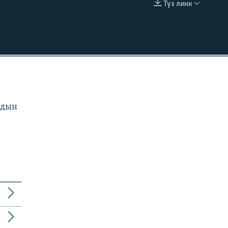
Түз линк
EMBED
рдын