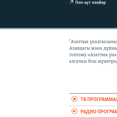
ЭЖЕ-СИҢДИЛЕР
Поп-аут плейер
АЗАТТЫК+
ЫҢГАЙСЫЗ СУРООЛОР
"Азаттык үналгысынын
Азиядагы жана дүйнөд
топтому «Азаттык үна
алгачкы беш мүнөтүнд
ТВ ПРОГРАММА
РАДИО ПРОГРА