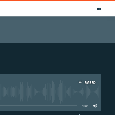
EMBED
able
4:59