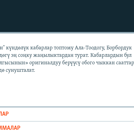
" күндөлүк кабарлар топтому Ала-Тоодогу, Борбордук
өгү эң соңку жаңылыктардан турат. Кабарлардын бул
лгысынын» оригиналдуу берүүсү обого чыккан саатта
ө сунушталат.
ЛАР
ММАЛАР