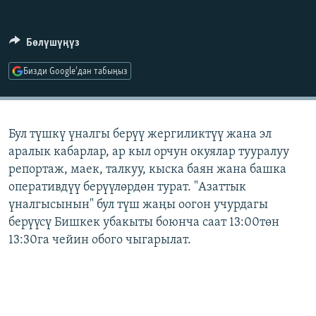
ОНЛАЙН ШЕРИНЕ
ЭЖЕ-СИҢДИЛЕР
АЗАТТЫК+
Бөлүшүңүз
ЫҢГАЙСЫЗ СУРООЛОР
Бизди Google'дан табыңыз
ЭЕ/АРнун бардык сайттары
Бул түшкү үналгы берүү жергиликтүү жана эл
аралык кабарлар, ар кыл орчун окуялар тууралуу
репортаж, маек, талкуу, кыска баян жана башка
оперативдүү берүүлөрдөн турат. "Азаттык
үналгысынын" бул түш жаңы оогон учурдагы
берүүсү Бишкек убакыты боюнча саат 13:00төн
13:30га чейин обого чыгарылат.