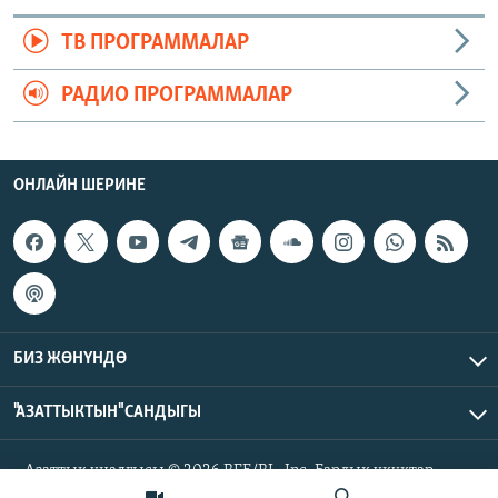
ТВ ПРОГРАММАЛАР
РАДИО ПРОГРАММАЛАР
ОНЛАЙН ШЕРИНЕ
БИЗ ЖӨНҮНДӨ
"АЗАТТЫКТЫН" САНДЫГЫ
Азаттык үналгысы © 2026 RFE/RL, Inc. Бардык укуктар
корголгон.