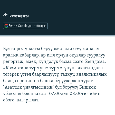
ОНЛАЙН ШЕРИНЕ
ЭЖЕ-СИҢДИЛЕР
АЗАТТЫК+
Бөлүшүңүз
ЫҢГАЙСЫЗ СУРООЛОР
Бизди Google'дан табыңыз
ЭЕ/АРнун бардык сайттары
Бул таңкы үналгы берүү жергиликтүү жана эл
аралык кабарлар, ар кыл орчун окуялар тууралуу
репортаж, маек, күндөлүк басма сөзгө баяндама,
«Коом жана турмуш» түрмөгүнүн алкагындагы
тегерек үстөл баарлашуусу, талкуу, аналитикалык
баян, сереп жана башка берүүлөрдөн турат.
"Азаттык үналгысынын" бул берүүсү Бишкек
убакыты боюнча саат 07:00ден 08:00ге чейин
обого чыгарылат.