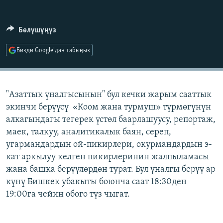
ОНЛАЙН ШЕРИНЕ
ЭЖЕ-СИҢДИЛЕР
АЗАТТЫК+
Бөлүшүңүз
ЫҢГАЙСЫЗ СУРООЛОР
Бизди Google'дан табыңыз
ЭЕ/АРнун бардык сайттары
"Азаттык үналгысынын" бул кечки жарым сааттык
экинчи берүүсү «Коом жана турмуш» түрмөгүнүн
алкагындагы тегерек үстөл баарлашуусу, репортаж,
маек, талкуу, аналитикалык баян, сереп,
угармандардын ой-пикирлери, окурмандардын э-
кат аркылуу келген пикирлеринин жалпыламасы
жана башка берүүлөрдөн турат. Бул үналгы берүү ар
күнү Бишкек убакыты боюнча саат 18:30ден
19:00га чейин обого түз чыгат.