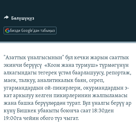
ОНЛАЙН ШЕРИНЕ
ЭЖЕ-СИҢДИЛЕР
АЗАТТЫК+
Бөлүшүңүз
ЫҢГАЙСЫЗ СУРООЛОР
Бизди Google'дан табыңыз
ЭЕ/АРнун бардык сайттары
"Азаттык үналгысынын" бул кечки жарым сааттык
экинчи берүүсү «Коом жана турмуш» түрмөгүнүн
алкагындагы тегерек үстөл баарлашуусу, репортаж,
маек, талкуу, аналитикалык баян, сереп,
угармандардын ой-пикирлери, окурмандардын э-
кат аркылуу келген пикирлеринин жалпыламасы
жана башка берүүлөрдөн турат. Бул үналгы берүү ар
күнү Бишкек убакыты боюнча саат 18:30ден
19:00га чейин обого түз чыгат.