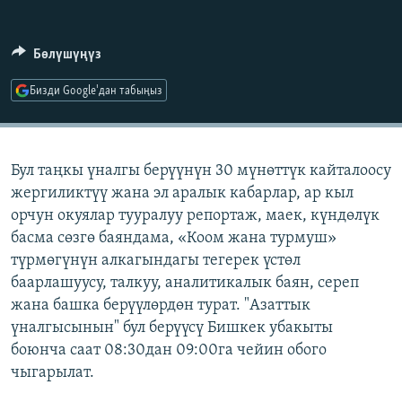
ОНЛАЙН ШЕРИНЕ
ЭЖЕ-СИҢДИЛЕР
АЗАТТЫК+
Бөлүшүңүз
ЫҢГАЙСЫЗ СУРООЛОР
Бизди Google'дан табыңыз
ЭЕ/АРнун бардык сайттары
Бул таңкы үналгы берүүнүн 30 мүнөттүк кайталоосу
жергиликтүү жана эл аралык кабарлар, ар кыл
орчун окуялар тууралуу репортаж, маек, күндөлүк
басма сөзгө баяндама, «Коом жана турмуш»
түрмөгүнүн алкагындагы тегерек үстөл
баарлашуусу, талкуу, аналитикалык баян, сереп
жана башка берүүлөрдөн турат. "Азаттык
үналгысынын" бул берүүсү Бишкек убакыты
боюнча саат 08:30дан 09:00га чейин обого
чыгарылат.