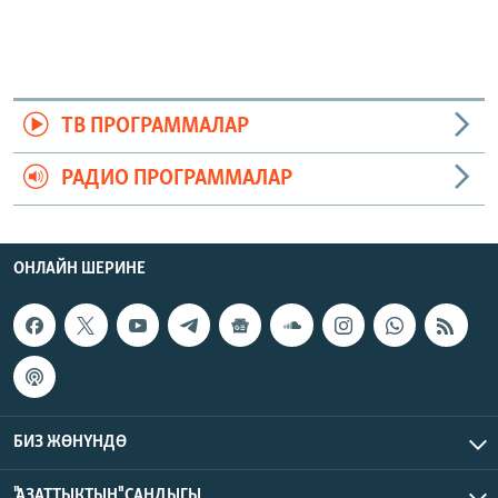
ТВ ПРОГРАММАЛАР
РАДИО ПРОГРАММАЛАР
ОНЛАЙН ШЕРИНЕ
БИЗ ЖӨНҮНДӨ
"АЗАТТЫКТЫН" САНДЫГЫ