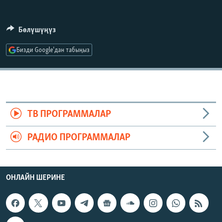
ОНЛАЙН ШЕРИНЕ
ЭЖЕ-СИҢДИЛЕР
АЗАТТЫК+
Бөлүшүңүз
ЫҢГАЙСЫЗ СУРООЛОР
Бизди Google'дан табыңыз
ЭЕ/АРнун бардык сайттары
ТВ ПРОГРАММАЛАР
РАДИО ПРОГРАММАЛАР
ОНЛАЙН ШЕРИНЕ