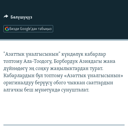
ОНЛАЙН ШЕРИНЕ
ЭЖЕ-СИҢДИЛЕР
АЗАТТЫК+
Бөлүшүңүз
ЫҢГАЙСЫЗ СУРООЛОР
Бизди Google'дан табыңыз
ЭЕ/АРнун бардык сайттары
"Азаттык үналгысынын" күндөлүк кабарлар
топтому Ала-Тоодогу, Борбордук Азиядагы жана
дүйнөдөгү эң соңку жаңылыктардан турат.
Кабарлардын бул топтому «Азаттык үналгысынын»
оригиналдуу берүүсү обого чыккан сааттардын
алгачкы беш мүнөтүндө сунушталат.