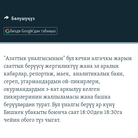
ОНЛАЙН ШЕРИНЕ
ЭЖЕ-СИҢДИЛЕР
АЗАТТЫК+
Бөлүшүңүз
ЫҢГАЙСЫЗ СУРООЛОР
Бизди Google'дан табыңыз
ЭЕ/АРнун бардык сайттары
"Азаттык үналгысынын" бул кечки алгачкы жарым
сааттык берүүсү жергиликтүү жана эл аралык
кабарлар, репортаж, маек, аналитикалык баян,
сереп, угармандардын ой-пикирлери,
окурмандардын э-кат аркылуу келген
пикирлеринин жалпыламасы жана башка
берүүлөрдөн турат. Бул үналгы берүү ар күнү
Бишкек убакыты боюнча саат 18:00ден 18:30га
чейин обого түз чыгат.