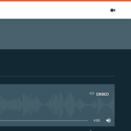
EMBED
able
4:59