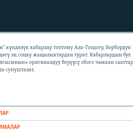
" күндөлүк кабарлар топтому Ала-Тоодогу, Борбордук
өгү эң соңку жаңылыктардан турат. Кабарлардын бул
лгысынын» оригиналдуу берүүсү обого чыккан саатта
ө сунушталат.
ЛАР
ММАЛАР