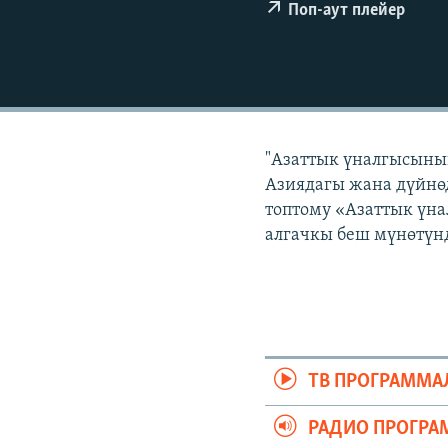
ЭЖЕ-СИҢДИЛЕР
Поп-аут плейер
АЗАТТЫК+
ЫҢГАЙСЫЗ СУРООЛОР
"Азаттык үналгысынын
Азиядагы жана дүйнөд
топтому «Азаттык үна
алгачкы беш мүнөтүнд
ТВ ПРОГРАММА
РАДИО ПРОГРА