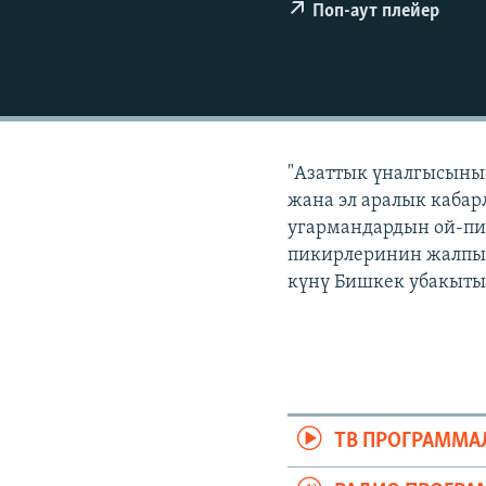
ЭЖЕ-СИҢДИЛЕР
Поп-аут плейер
АЗАТТЫК+
ЫҢГАЙСЫЗ СУРООЛОР
"Азаттык үналгысынын
жана эл аралык кабар
угармандардын ой-пи
пикирлеринин жалпыла
күнү Бишкек убакыты 
ТВ ПРОГРАММА