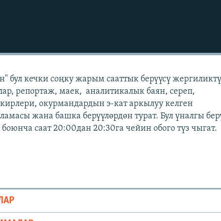
" бул кечки соңку жарым сааттык берүүсү жергиликт
лар, репортаж, маек, аналитикалык баян, сереп,
кирлери, окурмандардын э-кат аркылуу келген
масы жана башка берүүлөрдөн турат. Бул үналгы бер
боюнча саат 20:00дан 20:30га чейин обого түз чыгат.
ЛАР