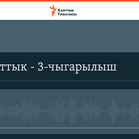
аттык - 3-чыгарылыш
No media source currently avail