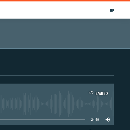
EMBED
able
24:59