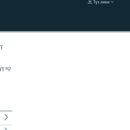
Түз линк
EMBED
үү
үү ар