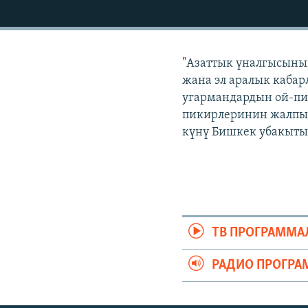
ЭЖЕ-СИҢДИЛЕР
АЗАТТЫК+
ЫҢГАЙСЫЗ СУРООЛОР
"Азаттык үналгысынын
жана эл аралык кабар
угармандардын ой-пи
пикирлеринин жалпыла
күнү Бишкек убакыты б
ТВ ПРОГРАММА
РАДИО ПРОГРА