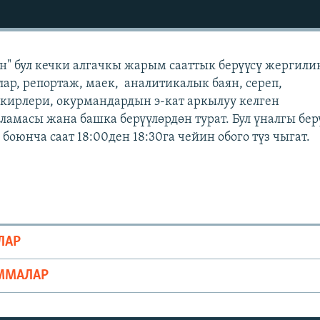
" бул кечки алгачкы жарым сааттык берүүсү жергили
лар, репортаж, маек, аналитикалык баян, сереп,
кирлери, окурмандардын э-кат аркылуу келген
масы жана башка берүүлөрдөн турат. Бул үналгы бер
оюнча саат 18:00ден 18:30га чейин обого түз чыгат.
ЛАР
ММАЛАР