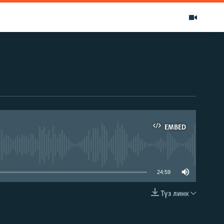
EMBED
able
24:59
Түз линк
EMBED