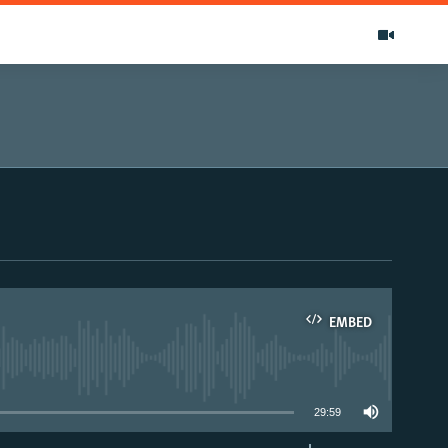
EMBED
able
29:59