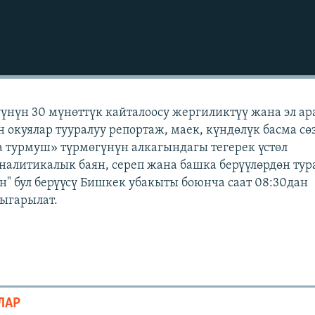
үүнүн 30 мүнөттүк кайталоосу жергиликтүү жана эл а
н окуялар тууралуу репортаж, маек, күндөлүк басма сө
 турмуш» түрмөгүнүн алкагындагы тегерек үстөл
аналитикалык баян, сереп жана башка берүүлөрдөн тур
" бул берүүсү Бишкек убакыты боюнча саат 08:30дан
чыгарылат.
ЛАР