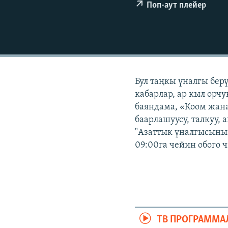
ЭЖЕ-СИҢДИЛЕР
Поп-аут плейер
АЗАТТЫК+
ЫҢГАЙСЫЗ СУРООЛОР
Бул таңкы үналгы бер
кабарлар, ар кыл орчу
баяндама, «Коом жана
баарлашуусу, талкуу, 
"Азаттык үналгысынын
09:00га чейин обого 
ТВ ПРОГРАММА