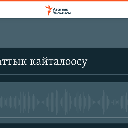
аттык кайталоосу
No media source currently avail