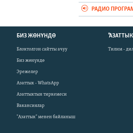
РАДИО ПРОГРА
БИЗ ЖӨНҮНДӨ
"АЗАТТЫ
Блоктолгон сайтты ачуу
Тилим - ди
Биз жөнүндө
Русский
Эрежелер
Азаттык - WhatsApp
ОНЛАЙН ШЕРИНЕ
Азаттыктын тиркемеси
Вакансиялар
"Азаттык" менен байланыш
ЭЕ/АРнун бардык сайттары