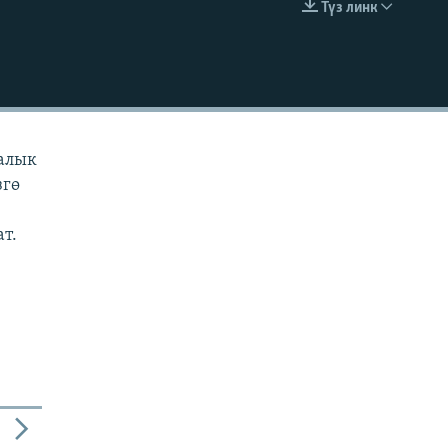
Түз линк
EMBED
ралык
згө
ат.