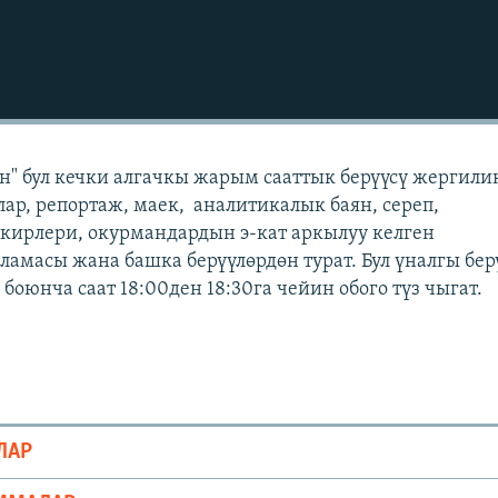
" бул кечки алгачкы жарым сааттык берүүсү жергили
лар, репортаж, маек, аналитикалык баян, сереп,
кирлери, окурмандардын э-кат аркылуу келген
масы жана башка берүүлөрдөн турат. Бул үналгы бер
оюнча саат 18:00ден 18:30га чейин обого түз чыгат.
ЛАР