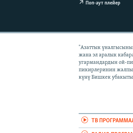
ЭЖЕ-СИҢДИЛЕР
Поп-аут плейер
АЗАТТЫК+
ЫҢГАЙСЫЗ СУРООЛОР
"Азаттык үналгысынын
жана эл аралык кабар
угармандардын ой-пи
пикирлеринин жалпыла
күнү Бишкек убакыты б
ТВ ПРОГРАММА