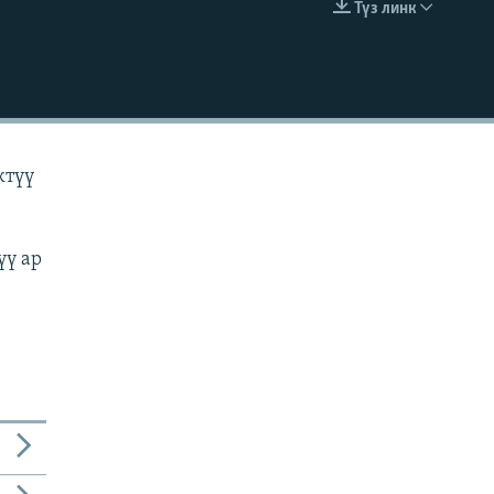
Түз линк
EMBED
ктүү
үү ар