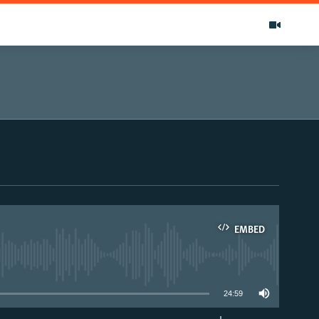
EMBED
able
24:59