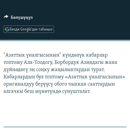
ОНЛАЙН ШЕРИНЕ
ЭЖЕ-СИҢДИЛЕР
АЗАТТЫК+
Бөлүшүңүз
ЫҢГАЙСЫЗ СУРООЛОР
Бизди Google'дан табыңыз
ЭЕ/АРнун бардык сайттары
"Азаттык үналгысынын" күндөлүк кабарлар
топтому Ала-Тоодогу, Борбордук Азиядагы жана
дүйнөдөгү эң соңку жаңылыктардан турат.
Кабарлардын бул топтому «Азаттык үналгысынын»
оригиналдуу берүүсү обого чыккан сааттардын
алгачкы беш мүнөтүндө сунушталат.