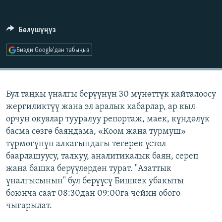
ОНЛАЙН ШЕРИНЕ
ЭЖЕ-СИҢДИЛЕР
АЗАТТЫК+
Бөлүшүңүз
ЫҢГАЙСЫЗ СУРООЛОР
Бизди Google'дан табыңыз
ЭЕ/АРнун бардык сайттары
Бул таңкы үналгы берүүнүн 30 мүнөттүк кайталоосу
жергиликтүү жана эл аралык кабарлар, ар кыл
орчун окуялар тууралуу репортаж, маек, күндөлүк
басма сөзгө баяндама, «Коом жана турмуш»
түрмөгүнүн алкагындагы тегерек үстөл
баарлашуусу, талкуу, аналитикалык баян, сереп
жана башка берүүлөрдөн турат. "Азаттык
үналгысынын" бул берүүсү Бишкек убакыты
боюнча саат 08:30дан 09:00га чейин обого
чыгарылат.