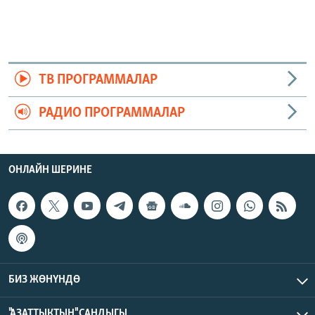
ТВ ПРОГРАММАЛАР
РАДИО ПРОГРАММАЛАР
ОНЛАЙН ШЕРИНЕ
БИЗ ЖӨНҮНДӨ
"АЗАТТЫКТЫН" САНДЫГЫ