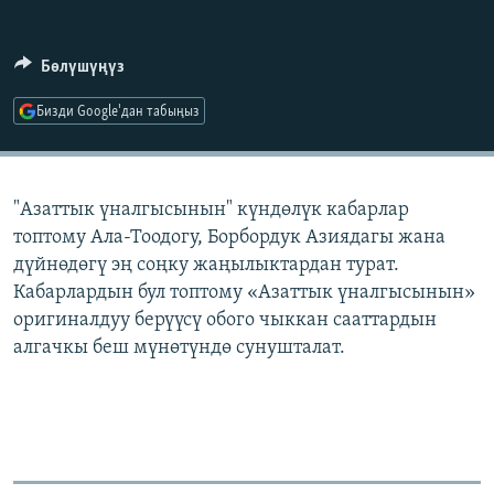
ОНЛАЙН ШЕРИНЕ
ЭЖЕ-СИҢДИЛЕР
АЗАТТЫК+
Бөлүшүңүз
ЫҢГАЙСЫЗ СУРООЛОР
Бизди Google'дан табыңыз
ЭЕ/АРнун бардык сайттары
"Азаттык үналгысынын" күндөлүк кабарлар
топтому Ала-Тоодогу, Борбордук Азиядагы жана
дүйнөдөгү эң соңку жаңылыктардан турат.
Кабарлардын бул топтому «Азаттык үналгысынын»
оригиналдуу берүүсү обого чыккан сааттардын
алгачкы беш мүнөтүндө сунушталат.