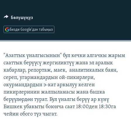
ОНЛАЙН ШЕРИНЕ
ЭЖЕ-СИҢДИЛЕР
АЗАТТЫК+
Бөлүшүңүз
ЫҢГАЙСЫЗ СУРООЛОР
Бизди Google'дан табыңыз
ЭЕ/АРнун бардык сайттары
"Азаттык үналгысынын" бул кечки алгачкы жарым
сааттык берүүсү жергиликтүү жана эл аралык
кабарлар, репортаж, маек, аналитикалык баян,
сереп, угармандардын ой-пикирлери,
окурмандардын э-кат аркылуу келген
пикирлеринин жалпыламасы жана башка
берүүлөрдөн турат. Бул үналгы берүү ар күнү
Бишкек убакыты боюнча саат 18:00ден 18:30га
чейин обого түз чыгат.