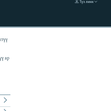
Түз линк
EMBED
ктүү
үү ар