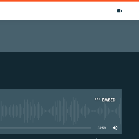
EMBED
able
24:59