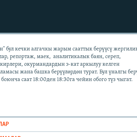
" бул кечки алгачкы жарым сааттык берүүсү жергили
лар, репортаж, маек, аналитикалык баян, сереп,
кирлери, окурмандардын э-кат аркылуу келген
масы жана башка берүүлөрдөн турат. Бул үналгы бер
оюнча саат 18:00ден 18:30га чейин обого түз чыгат.
ЛАР