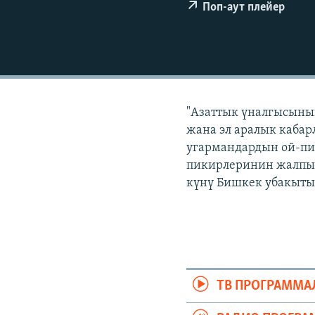
ЭЖЕ-СИҢДИЛЕР
Поп-аут плейер
АЗАТТЫК+
ЫҢГАЙСЫЗ СУРООЛОР
"Азаттык үналгысынын
жана эл аралык кабар
угармандардын ой-пи
пикирлеринин жалпыла
күнү Бишкек убакыты б
ТВ ПРОГРАММА