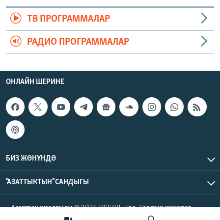
ТВ ПРОГРАММАЛАР
РАДИО ПРОГРАММАЛАР
ОНЛАЙН ШЕРИНЕ
БИЗ ЖӨНҮНДӨ
"АЗАТТЫКТЫН" САНДЫГЫ
Азаттык үналгысы © 2026 RFE/RL, Inc. Бардык укуктар
корголгон.