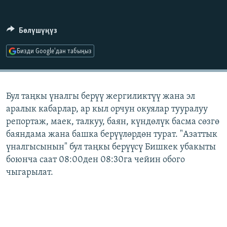
ОНЛАЙН ШЕРИНЕ
ЭЖЕ-СИҢДИЛЕР
АЗАТТЫК+
Бөлүшүңүз
ЫҢГАЙСЫЗ СУРООЛОР
Бизди Google'дан табыңыз
ЭЕ/АРнун бардык сайттары
Бул таңкы үналгы берүү жергиликтүү жана эл
аралык кабарлар, ар кыл орчун окуялар тууралуу
репортаж, маек, талкуу, баян, күндөлүк басма сөзгө
баяндама жана башка берүүлөрдөн турат. "Азаттык
үналгысынын" бул таңкы берүүсү Бишкек убакыты
боюнча саат 08:00ден 08:30га чейин обого
чыгарылат.