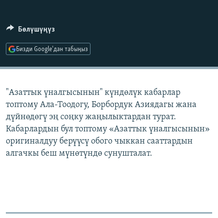
ОНЛАЙН ШЕРИНЕ
ЭЖЕ-СИҢДИЛЕР
АЗАТТЫК+
Бөлүшүңүз
ЫҢГАЙСЫЗ СУРООЛОР
Бизди Google'дан табыңыз
ЭЕ/АРнун бардык сайттары
"Азаттык үналгысынын" күндөлүк кабарлар
топтому Ала-Тоодогу, Борбордук Азиядагы жана
дүйнөдөгү эң соңку жаңылыктардан турат.
Кабарлардын бул топтому «Азаттык үналгысынын»
оригиналдуу берүүсү обого чыккан сааттардын
алгачкы беш мүнөтүндө сунушталат.