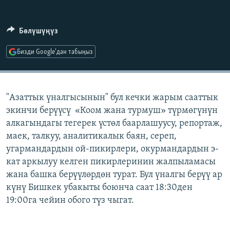
ОНЛАЙН ШЕРИНЕ
ЭЖЕ-СИҢДИЛЕР
АЗАТТЫК+
Бөлүшүңүз
ЫҢГАЙСЫЗ СУРООЛОР
Бизди Google'дан табыңыз
ЭЕ/АРнун бардык сайттары
"Азаттык үналгысынын" бул кечки жарым сааттык
экинчи берүүсү «Коом жана турмуш» түрмөгүнүн
алкагындагы тегерек үстөл баарлашуусу, репортаж,
маек, талкуу, аналитикалык баян, сереп,
угармандардын ой-пикирлери, окурмандардын э-
кат аркылуу келген пикирлеринин жалпыламасы
жана башка берүүлөрдөн турат. Бул үналгы берүү ар
күнү Бишкек убакыты боюнча саат 18:30ден
19:00га чейин обого түз чыгат.