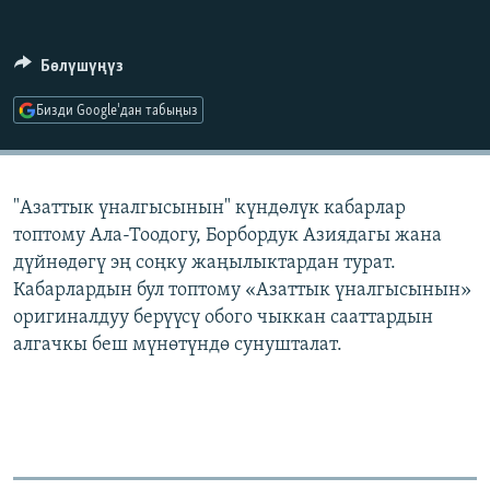
ОНЛАЙН ШЕРИНЕ
ЭЖЕ-СИҢДИЛЕР
АЗАТТЫК+
Бөлүшүңүз
ЫҢГАЙСЫЗ СУРООЛОР
Бизди Google'дан табыңыз
ЭЕ/АРнун бардык сайттары
"Азаттык үналгысынын" күндөлүк кабарлар
топтому Ала-Тоодогу, Борбордук Азиядагы жана
дүйнөдөгү эң соңку жаңылыктардан турат.
Кабарлардын бул топтому «Азаттык үналгысынын»
оригиналдуу берүүсү обого чыккан сааттардын
алгачкы беш мүнөтүндө сунушталат.