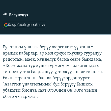
ОНЛАЙН ШЕРИНЕ
ЭЖЕ-СИҢДИЛЕР
АЗАТТЫК+
Бөлүшүңүз
ЫҢГАЙСЫЗ СУРООЛОР
Бизди Google'дан табыңыз
ЭЕ/АРнун бардык сайттары
Бул таңкы үналгы берүү жергиликтүү жана эл
аралык кабарлар, ар кыл орчун окуялар тууралуу
репортаж, маек, күндөлүк басма сөзгө баяндама,
«Коом жана турмуш» түрмөгүнүн алкагындагы
тегерек үстөл баарлашуусу, талкуу, аналитикалык
баян, сереп жана башка берүүлөрдөн турат.
"Азаттык үналгысынын" бул берүүсү Бишкек
убакыты боюнча саат 07:00ден 08:00ге чейин
обого чыгарылат.