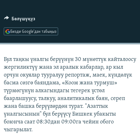
ОНЛАЙН ШЕРИНЕ
ЭЖЕ-СИҢДИЛЕР
АЗАТТЫК+
Бөлүшүңүз
ЫҢГАЙСЫЗ СУРООЛОР
Бизди Google'дан табыңыз
ЭЕ/АРнун бардык сайттары
Бул таңкы үналгы берүүнүн 30 мүнөттүк кайталоосу
жергиликтүү жана эл аралык кабарлар, ар кыл
орчун окуялар тууралуу репортаж, маек, күндөлүк
басма сөзгө баяндама, «Коом жана турмуш»
түрмөгүнүн алкагындагы тегерек үстөл
баарлашуусу, талкуу, аналитикалык баян, сереп
жана башка берүүлөрдөн турат. "Азаттык
үналгысынын" бул берүүсү Бишкек убакыты
боюнча саат 08:30дан 09:00га чейин обого
чыгарылат.