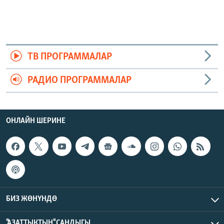
ТВ ПРОГРАММАЛАР
РАДИО ПРОГРАММАЛАР
ОНЛАЙН ШЕРИНЕ
БИЗ ЖӨНҮНДӨ
"АЗАТТЫКТЫН" САНДЫГЫ