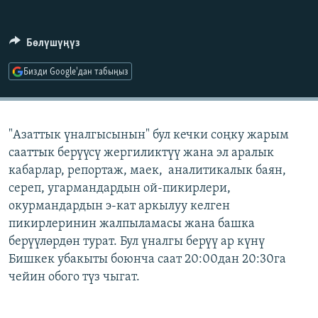
ОНЛАЙН ШЕРИНЕ
ЭЖЕ-СИҢДИЛЕР
АЗАТТЫК+
Бөлүшүңүз
ЫҢГАЙСЫЗ СУРООЛОР
Бизди Google'дан табыңыз
ЭЕ/АРнун бардык сайттары
"Азаттык үналгысынын" бул кечки соңку жарым
сааттык берүүсү жергиликтүү жана эл аралык
кабарлар, репортаж, маек, аналитикалык баян,
сереп, угармандардын ой-пикирлери,
окурмандардын э-кат аркылуу келген
пикирлеринин жалпыламасы жана башка
берүүлөрдөн турат. Бул үналгы берүү ар күнү
Бишкек убакыты боюнча саат 20:00дан 20:30га
чейин обого түз чыгат.