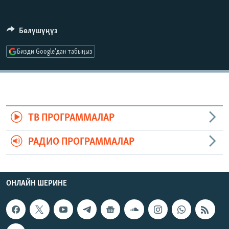
ОНЛАЙН ШЕРИНЕ
ЭЖЕ-СИҢДИЛЕР
АЗАТТЫК+
Бөлүшүңүз
ЫҢГАЙСЫЗ СУРООЛОР
Бизди Google'дан табыңыз
ЭЕ/АРнун бардык сайттары
ТВ ПРОГРАММАЛАР
РАДИО ПРОГРАММАЛАР
ОНЛАЙН ШЕРИНЕ