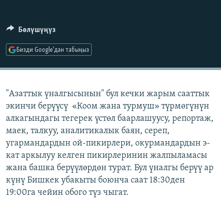
ОНЛАЙН ШЕРИНЕ
ЭЖЕ-СИҢДИЛЕР
АЗАТТЫК+
Бөлүшүңүз
ЫҢГАЙСЫЗ СУРООЛОР
Бизди Google'дан табыңыз
ЭЕ/АРнун бардык сайттары
"Азаттык үналгысынын" бул кечки жарым сааттык
экинчи берүүсү «Коом жана турмуш» түрмөгүнүн
алкагындагы тегерек үстөл баарлашуусу, репортаж,
маек, талкуу, аналитикалык баян, сереп,
угармандардын ой-пикирлери, окурмандардын э-
кат аркылуу келген пикирлеринин жалпыламасы
жана башка берүүлөрдөн турат. Бул үналгы берүү ар
күнү Бишкек убакыты боюнча саат 18:30ден
19:00га чейин обого түз чыгат.