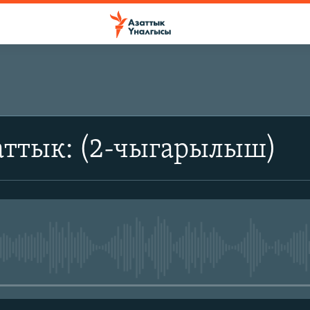
аттык: (2-чыгарылыш)
No media source currently avail