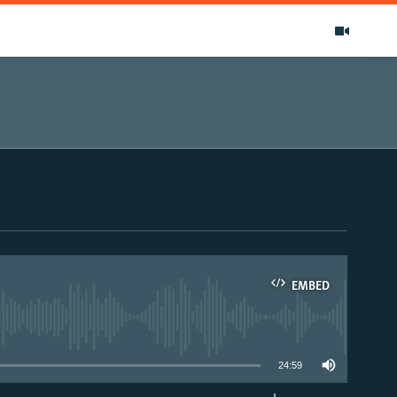
EMBED
able
24:59