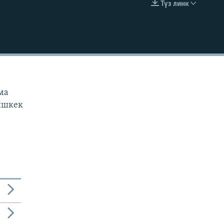
Түз линк
EMBED
н
ама
Бишкек