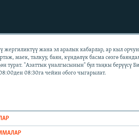
үү жергиликтүү жана эл аралык кабарлар, ар кыл орчу
ртаж, маек, талкуу, баян, күндөлүк басма сөзгө баянд
өн турат. "Азаттык үналгысынын" бул таңкы берүүсү 
08:00ден 08:30га чейин обого чыгарылат.
ЛАР
ММАЛАР