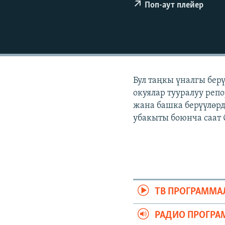
ЭЖЕ-СИҢДИЛЕР
Поп-аут плейер
АЗАТТЫК+
ЫҢГАЙСЫЗ СУРООЛОР
Бул таңкы үналгы бер
окуялар тууралуу репо
жана башка берүүлөрд
убакыты боюнча саат 
ТВ ПРОГРАММА
РАДИО ПРОГРА