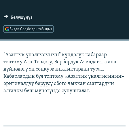
ОНЛАЙН ШЕРИНЕ
ЭЖЕ-СИҢДИЛЕР
АЗАТТЫК+
Бөлүшүңүз
ЫҢГАЙСЫЗ СУРООЛОР
Бизди Google'дан табыңыз
ЭЕ/АРнун бардык сайттары
"Азаттык үналгысынын" күндөлүк кабарлар
топтому Ала-Тоодогу, Борбордук Азиядагы жана
дүйнөдөгү эң соңку жаңылыктардан турат.
Кабарлардын бул топтому «Азаттык үналгысынын»
оригиналдуу берүүсү обого чыккан сааттардын
алгачкы беш мүнөтүндө сунушталат.