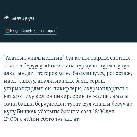
ОНЛАЙН ШЕРИНЕ
ЭЖЕ-СИҢДИЛЕР
АЗАТТЫК+
Бөлүшүңүз
ЫҢГАЙСЫЗ СУРООЛОР
Бизди Google'дан табыңыз
ЭЕ/АРнун бардык сайттары
"Азаттык үналгысынын" бул кечки жарым сааттык
экинчи берүүсү «Коом жана турмуш» түрмөгүнүн
алкагындагы тегерек үстөл баарлашуусу, репортаж,
маек, талкуу, аналитикалык баян, сереп,
угармандардын ой-пикирлери, окурмандардын э-
кат аркылуу келген пикирлеринин жалпыламасы
жана башка берүүлөрдөн турат. Бул үналгы берүү ар
күнү Бишкек убакыты боюнча саат 18:30ден
19:00га чейин обого түз чыгат.