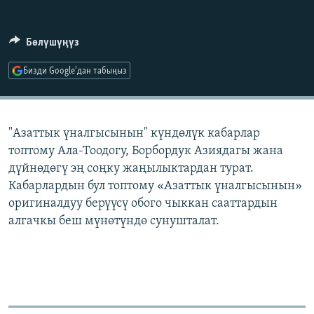
ОНЛАЙН ШЕРИНЕ
ЭЖЕ-СИҢДИЛЕР
АЗАТТЫК+
Бөлүшүңүз
ЫҢГАЙСЫЗ СУРООЛОР
Бизди Google'дан табыңыз
ЭЕ/АРнун бардык сайттары
"Азаттык үналгысынын" күндөлүк кабарлар
топтому Ала-Тоодогу, Борбордук Азиядагы жана
дүйнөдөгү эң соңку жаңылыктардан турат.
Кабарлардын бул топтому «Азаттык үналгысынын»
оригиналдуу берүүсү обого чыккан сааттардын
алгачкы беш мүнөтүндө сунушталат.